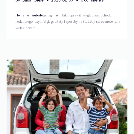
Home
Autodetailing
Jak poprawić wygląd samochodu
rodzinnego, czyli felgi, gadżety i sposoby na to, żeby serce moto fana
wciąż drżało.