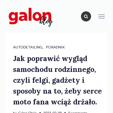
,
AUTODETAILING
PORADNIK
Jak poprawić wygląd
samochodu rodzinnego,
czyli felgi, gadżety i
sposoby na to, żeby serce
moto fana wciąż drżało.
by
Galon Oleje
2023-02-09
0 comments